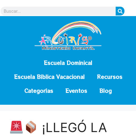
contenido
Escuela Dominical
Escuela Bíblica Vacacional
Recursos
Categorías
Eventos
Blog
¡LLEGÓ LA