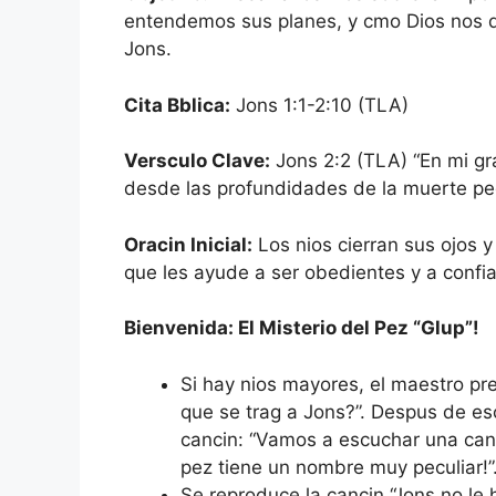
entendemos sus planes, y cmo Dios nos 
Jons.
Cita Bblica:
Jons 1:1-2:10 (TLA)
Versculo Clave:
Jons 2:2 (TLA) “En mi gra
desde las profundidades de la muerte ped
Oracin Inicial:
Los nios cierran sus ojos y
que les ayude a ser obedientes y a confiar
Bienvenida: El Misterio del Pez “Glup”!
Si hay nios mayores, el maestro pr
que se trag a Jons?”. Despus de es
cancin: “Vamos a escuchar una canc
pez tiene un nombre muy peculiar!”
Se reproduce la cancin “Jons no le 