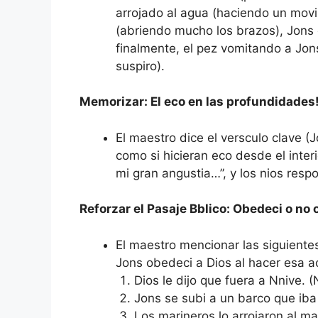
arrojado al agua (haciendo un movim
(abriendo mucho los brazos), Jons o
finalmente, el pez vomitando a Jons
suspiro).
Memorizar: El eco en las profundidades
El maestro dice el versculo clave (Jo
como si hicieran eco desde el interi
mi gran angustia…”, y los nios res
Reforzar el Pasaje Bblico: Obedeci o no
El maestro mencionar las siguientes
Jons obedeci a Dios al hacer esa ac
Dios le dijo que fuera a Nnive. 
Jons se subi a un barco que iba
Los marineros lo arrojaron al m