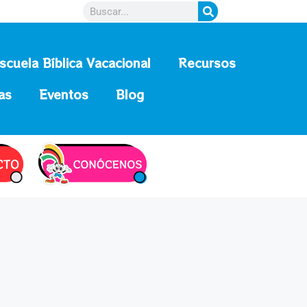
scuela Bíblica Vacacional
Recursos
as
Eventos
Blog