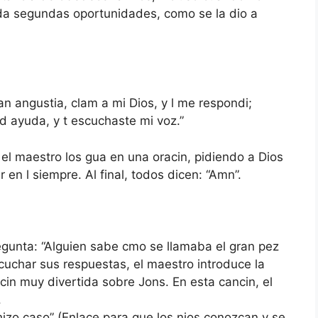
da segundas oportunidades, como se la dio a
n angustia, clam a mi Dios, y l me respondi;
 ayuda, y t escuchaste mi voz.”
 el maestro los gua en una oracin, pidiendo a Dios
 en l siempre. Al final, todos dicen: “Amn”.
egunta: “Alguien sabe cmo se llamaba el gran pez
cuchar sus respuestas, el maestro introduce la
in muy divertida sobre Jons. En esta cancin, el
.
hizo caso” (Enlace para que los nios conozcan y se