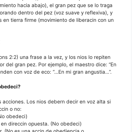
iento hacia abajo), el gran pez que se lo traga
rando dentro del pez (voz suave y reflexiva), y
 en tierra firme (movimiento de liberacin con un
!
ns 2:2) una frase a la vez, y los nios lo repiten
or del gran pez. Por ejemplo, el maestro dice: “En
ponden con voz de eco: “…En mi gran angustia…”.
 obedeci?
 acciones. Los nios debern decir en voz alta si
cin o no:
(No obedeci)
 en direccin opuesta. (No obedeci)
ar. (No es una accin de obediencia o