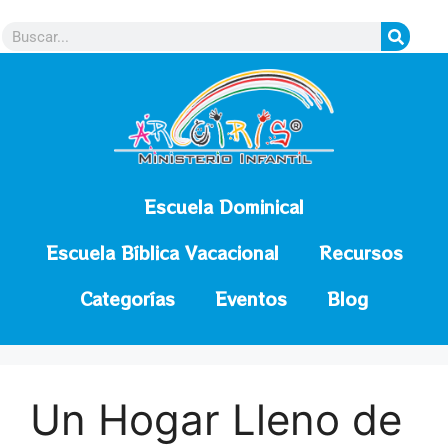
contenido
Escuela Dominical
Escuela Bíblica Vacacional
Recursos
Categorías
Eventos
Blog
Un Hogar Lleno de