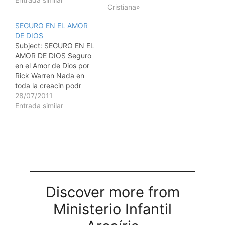
Cristiana»
nunca intente hacerlo".
El primer paso para que
SEGURO EN EL AMOR
alguien sea bueno es
DE DIOS
intentar ser bueno. El
Subject: SEGURO EN EL
primer paso para lograr
AMOR DE DIOS Seguro
la victoria es…
en el Amor de Dios por
Rick Warren Nada en
toda la creacin podr
jams separarnos del
28/07/2011
amor de Dios Romanos
Entrada similar
8:38-39 (NTV) Todos
hemos experimentado el
dolor del rechazo en un
momento u otro. Tal vez
fueron rechazados por
sus padres.…
Discover more from
Ministerio Infantil