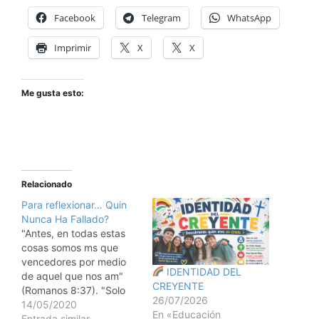
Facebook
Telegram
WhatsApp
Imprimir
X
X
Me gusta esto:
Relacionado
Para reflexionar… Quin
Nunca Ha Fallado?
"Antes, en todas estas
cosas somos ms que
vencedores por medio
IDENTIDAD DEL
de aquel que nos am"
CREYENTE
(Romanos 8:37). "Solo
26/07/2026
hay una forma de que
14/05/2020
En «Educación
alguien nunca falle:
Entrada similar