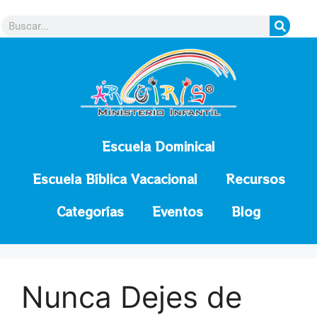
contenido
Escuela Dominical
Escuela Bíblica Vacacional
Recursos
Categorías
Eventos
Blog
Nunca Dejes de