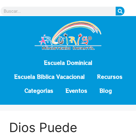
contenido
Escuela Dominical
Escuela Bíblica Vacacional
Recursos
Categorías
Eventos
Blog
Dios Puede