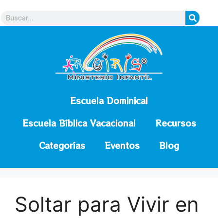
contenido
Escuela Dominical
Escuela Bíblica Vacacional
Recursos
Categorías
Eventos
Blog
Soltar para Vivir en