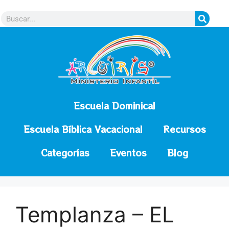
contenido
Escuela Dominical
Escuela Bíblica Vacacional
Recursos
Categorías
Eventos
Blog
Templanza – EL