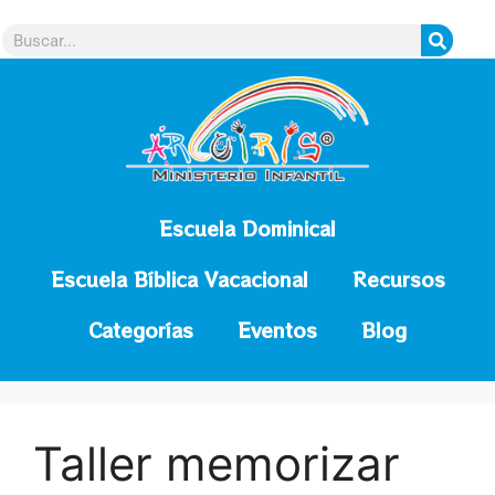
contenido
Escuela Dominical
Escuela Bíblica Vacacional
Recursos
Categorías
Eventos
Blog
Taller memorizar