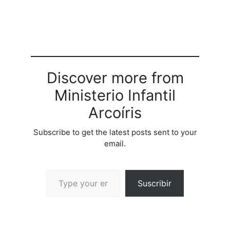
diariamente...tuve la
oportunidad de platicar
con una jovencita que
est entrando a la
adolescencia...me
confesaba que no senta
que estaba amando a
Discover more from
Jess como…
Ministerio Infantil
Arcoíris
Subscribe to get the latest posts sent to your
email.
Suscribir