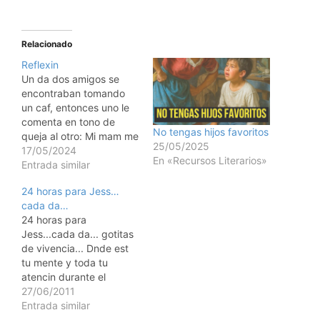
Relacionado
Reflexin
Un da dos amigos se
encontraban tomando
un caf, entonces uno le
comenta en tono de
No tengas hijos favoritos
queja al otro: Mi mam me
25/05/2025
llama mucho por telfono
17/05/2024
En «Recursos Literarios»
a la oficina y slo para
Entrada similar
pedirme que vaya a
24 horas para Jess…
platicar con ella, siempre
cada da…
es la misma quejadera,
24 horas para
que "se siente sola"; la
Jess...cada da... gotitas
verdad…
de vivencia... Dnde est
tu mente y toda tu
atencin durante el
da?...en qu piensas al
27/06/2011
levantarte?...que ocupa
Entrada similar
tus pensamientos