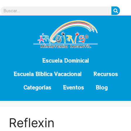
contenido
Escuela Dominical
Escuela Bíblica Vacacional
Recursos
Categorías
Eventos
Blog
Reflexin