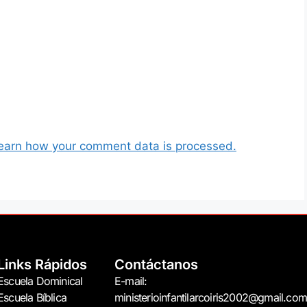
earn how your comment data is processed.
Links Rápidos
Contáctanos
Escuela Dominical
E-mail:
Escuela Bíblica
ministerioinfantilarcoiris2002@gmail.com