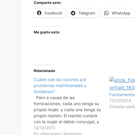
Comparte esto:
Facebook
Telegram
WhatsApp
Me gusta esto:
Relacionado
Cuáles son las razones por
problemas matrimoniales y
familiares?
Fundamentos 
Pero a causa de las
11/12/2014
fornicaciones, cada uno tenga su
Entrada simil
propia mujer, y cada una tenga su
propio marido. El marido cumpla
con la mujer el deber conyugal, y
asimismo la mujer con el marido.
12/10/2011
La mujer no tiene potestad sobre
En «Recursos Literarios»