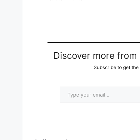
su propio cuerpo, sino el marido; ni
tampoco…
Discover more from M
Subscribe to get the 