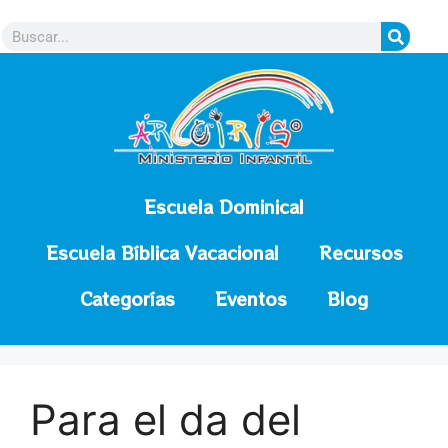
contenido
Escuela Dominical
Escuela Bíblica Vacacional
Recursos
Categorías
Eventos
Blog
Para el da del