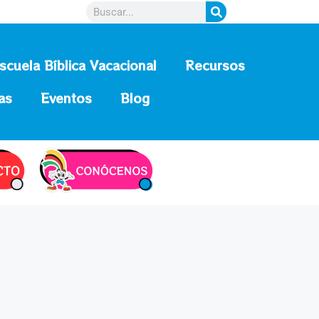
scuela Bíblica Vacacional
Recursos
as
Eventos
Blog