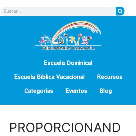
contenido
Escuela Dominical
Escuela Bíblica Vacacional
Recursos
Categorías
Eventos
Blog
PROPORCIONAND