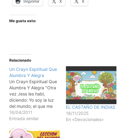
Imprimir
X
X
Me gusta esto:
Relacionado
Un Crayn Espiritual Que
Alumbra Y Alegra
Un Crayn Espiritual Que
Alumbra Y Alegra "Otra
vez Jess les habl,
diciendo: Yo soy la luz
del mundo; el que me
EL CASTAÑO DE INDIAS
sigue, no andar en
16/04/2011
18/11/2025
tinieblas, sino que tendr
Entrada similar
En «Devocionales»
la luz de la vida" (Juan
8:12). Un artista pint un
cuadro de un crepsculo