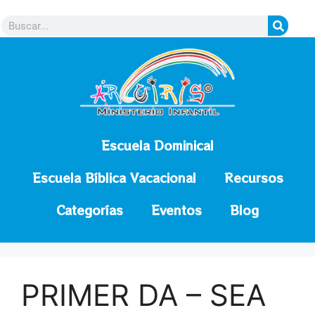
contenido
Escuela Dominical
Escuela Bíblica Vacacional
Recursos
Categorías
Eventos
Blog
PRIMER DA – SEA