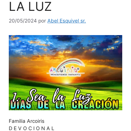
LA LUZ
20/05/2024
por
Abel Esquivel sr.
Familia Arcoiris
D E V O C I O N A L