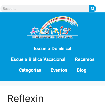
contenido
Escuela Dominical
Escuela Bíblica Vacacional
Recursos
Categorías
Eventos
Blog
Reflexin