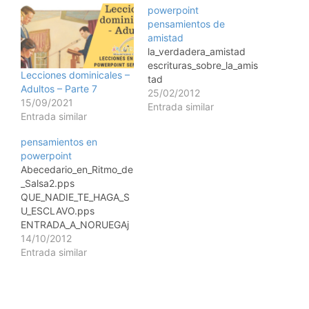
powerpoint
pensamientos de
amistad
la_verdadera_amistad
escrituras_sobre_la_amis
Lecciones dominicales –
tad
Adultos – Parte 7
25/02/2012
15/09/2021
Entrada similar
Entrada similar
pensamientos en
powerpoint
Abecedario_en_Ritmo_de
_Salsa2.pps
QUE_NADIE_TE_HAGA_S
U_ESCLAVO.pps
ENTRADA_A_NORUEGAj
mp.pps
14/10/2012
PERDER_Y_GANAR._._._.p
Entrada similar
ps silencio y quietud.pps
COMPENSACIONES
PARA EL ALMA.pps
QUE_VEZ.pps