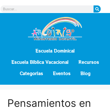
contenido
Escuela Dominical
Escuela Bíblica Vacacional
Recursos
Categorías
Eventos
Blog
Pensamientos en