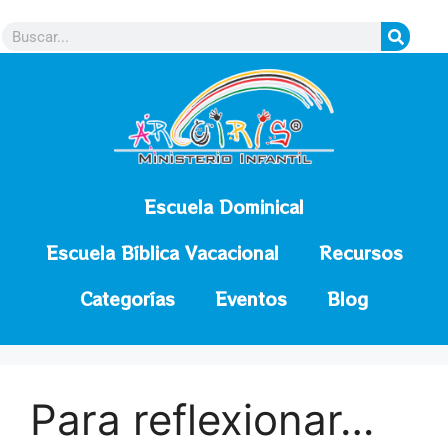
contenido
Escuela Dominical
Escuela Bíblica Vacacional
Recursos
Categorías
Eventos
Blog
Para reflexionar…