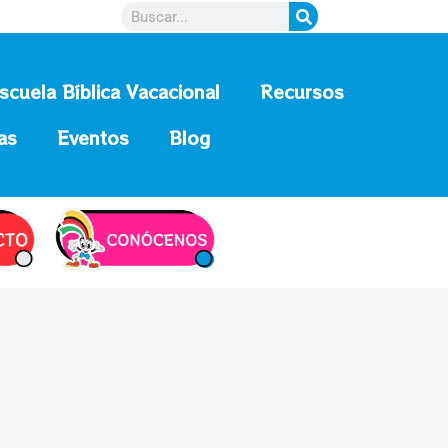
scuela Bíblica Vacacional
Recursos
as
Eventos
Blog