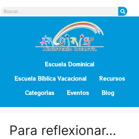
contenido
Escuela Dominical
Escuela Bíblica Vacacional
Recursos
Categorías
Eventos
Blog
Para reflexionar…