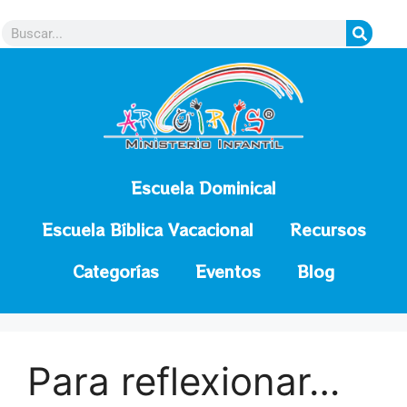
contenido
Escuela Dominical
Escuela Bíblica Vacacional
Recursos
Categorías
Eventos
Blog
Para reflexionar…