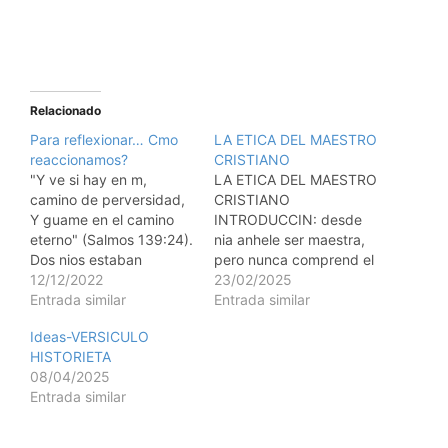
Relacionado
Para reflexionar… Cmo
LA ETICA DEL MAESTRO
reaccionamos?
CRISTIANO
"Y ve si hay en m,
LA ETICA DEL MAESTRO
camino de perversidad,
CRISTIANO
Y guame en el camino
INTRODUCCIN: desde
eterno" (Salmos 139:24).
nia anhele ser maestra,
Dos nios estaban
pero nunca comprend el
hablando debajo de un
12/12/2022
concepto de la tica en la
23/02/2025
rbol. Uno de ellos dijo:
Entrada similar
maestra cristiana, solo
Entrada similar
"Ayer fui a la iglesia con
hasta que crec y me
Ideas-VERSICULO
mi madre y escuch al
convert en una de ellas.
HISTORIETA
pastor decir que cuando
Comprend el concepto
08/04/2025
somos deshonestos,
cuando me forme
Entrada similar
Dios vuelve la cara…
profesionalmente como
una maestra y entend
que la tica es…