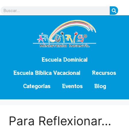
contenido
Escuela Dominical
Escuela Bíblica Vacacional
Recursos
Categorías
Eventos
Blog
Para Reflexionar…