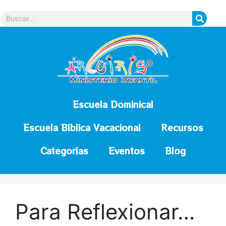
contenido
Escuela Dominical
Escuela Bíblica Vacacional
Recursos
Categorías
Eventos
Blog
Para Reflexionar…