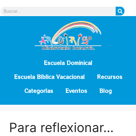
contenido
Escuela Dominical
Escuela Bíblica Vacacional
Recursos
Categorías
Eventos
Blog
Para reflexionar…