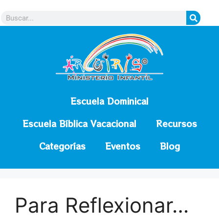
contenido
Escuela Dominical
Escuela Bíblica Vacacional
Recursos
Categorías
Eventos
Blog
Para Reflexionar…