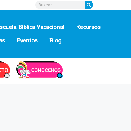
scuela Bíblica Vacacional
Recursos
as
Eventos
Blog