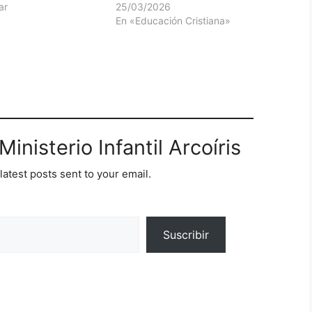
ar
25/03/2026
En «Educación Cristiana»
inisterio Infantil Arcoíris
latest posts sent to your email.
Suscribir