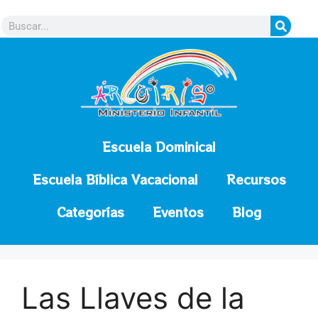
contenido
Escuela Dominical
Escuela Bíblica Vacacional
Recursos
Categorías
Eventos
Blog
Las Llaves de la