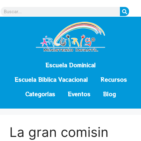
contenido
Escuela Dominical
Escuela Bíblica Vacacional
Recursos
Categorías
Eventos
Blog
La gran comisin