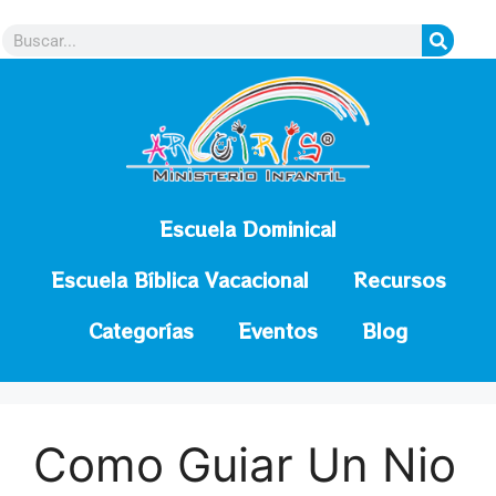
contenido
Escuela Dominical
Escuela Bíblica Vacacional
Recursos
Categorías
Eventos
Blog
Como Guiar Un Nio