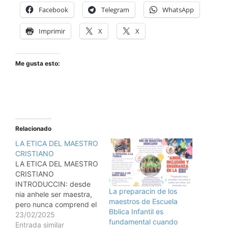
Facebook
Telegram
WhatsApp
Imprimir
X
X
Me gusta esto:
Relacionado
LA ETICA DEL MAESTRO
CRISTIANO
LA ETICA DEL MAESTRO
CRISTIANO
INTRODUCCIN: desde
La preparacin de los
nia anhele ser maestra,
maestros de Escuela
pero nunca comprend el
Bblica Infantil es
concepto de la tica en la
23/02/2025
fundamental cuando
maestra cristiana, solo
Entrada similar