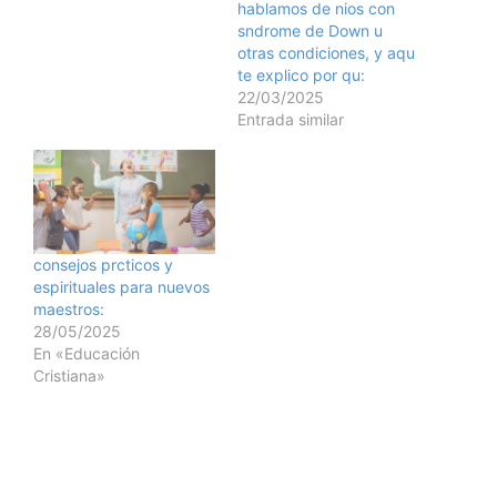
hablamos de nios con
hasta que crec y me
sndrome de Down u
convert en una de ellas.
otras condiciones, y aqu
Comprend el concepto
te explico por qu:
cuando me forme
22/03/2025
profesionalmente como
Entrada similar
una maestra y entend
que la tica es…
consejos prcticos y
espirituales para nuevos
maestros:
28/05/2025
En «Educación
Cristiana»