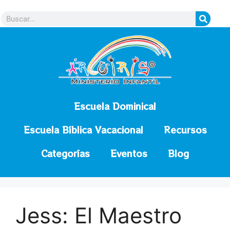
contenido
Escuela Dominical
Escuela Bíblica Vacacional
Recursos
Categorías
Eventos
Blog
Jess: El Maestro