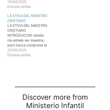
19/04/2025
Entrada similar
LA ETICA DEL MAESTRO
CRISTIANO
LA ETICA DEL MAESTRO
CRISTIANO
INTRODUCCIN: desde
nia anhele ser maestra,
pero nunca comprend el
concepto de la tica en la
23/02/2025
maestra cristiana, solo
Entrada similar
hasta que crec y me
convert en una de ellas.
Comprend el concepto
cuando me forme
profesionalmente como
una maestra y entend
que la tica es…
Discover more from
Ministerio Infantil