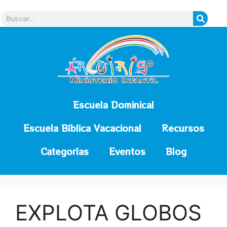
contenido
Escuela Dominical
Escuela Bíblica Vacacional
Recursos
Categorías
Eventos
Blog
EXPLOTA GLOBOS