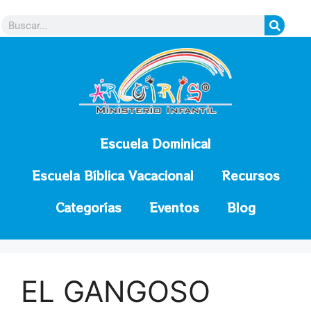
contenido
Escuela Dominical
Escuela Bíblica Vacacional
Recursos
Categorías
Eventos
Blog
EL GANGOSO