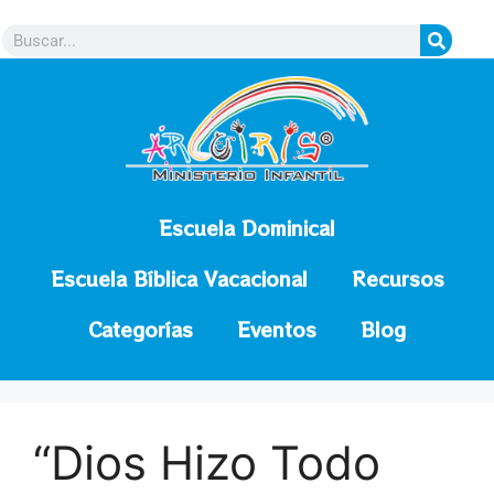
contenido
Escuela Dominical
Escuela Bíblica Vacacional
Recursos
Categorías
Eventos
Blog
“Dios Hizo Todo