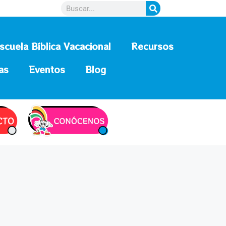
scuela Bíblica Vacacional
Recursos
as
Eventos
Blog