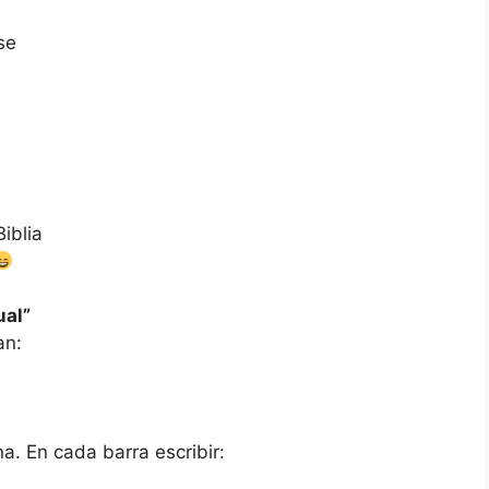
se
iblia
ual”
an:
a. En cada barra escribir: