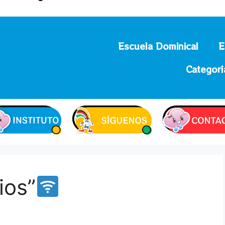
Escuela Dominical
E
Categorí
ios”