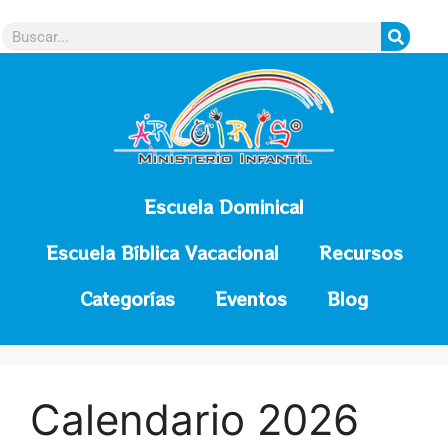
contenido
Escuela Dominical
Escuela Bíblica Vacacional
Recursos
Categorías
Eventos
Blog
Calendario 2026