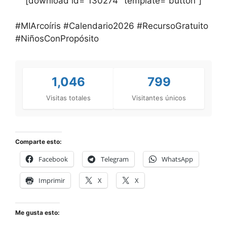
[download id=”130274″ template=”button”]
#MIArcoíris #Calendario2026 #RecursoGratuito
#NiñosConPropósito
1,046
799
Visitas totales
Visitantes únicos
Comparte esto:
Facebook
Telegram
WhatsApp
Imprimir
X
X
Me gusta esto: