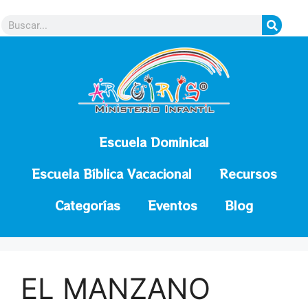
contenido
Escuela Dominical
Escuela Bíblica Vacacional
Recursos
Categorías
Eventos
Blog
EL MANZANO