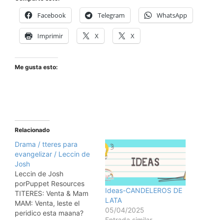
Facebook
Telegram
WhatsApp
Imprimir
X
X
Me gusta esto:
Relacionado
Drama / tteres para
evangelizar / Leccin de
Josh
Leccin de Josh
porPuppet Resources
Ideas-CANDELEROS DE
TITERES: Venta & Mam
LATA
MAM: Venta, leste el
05/04/2025
peridico esta maana?
Entrada similar