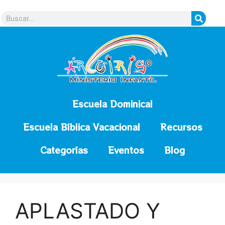
contenido
Escuela Dominical
Escuela Bíblica Vacacional
Recursos
Categorías
Eventos
Blog
APLASTADO Y