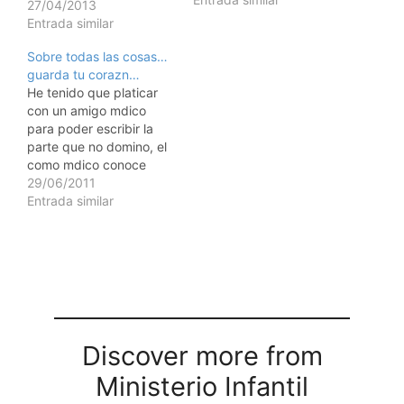
VENTA: Noqu haba algo
27/04/2013
interesante? MAM: Bien,
Entrada similar
deca que mandaron a
Sobre todas las cosas…
Josh a un reformatorio.
guarda tu corazn…
VENTA: Qu? Cmo pas
He tenido que platicar
eso? MAM: Te acuerdas
con un amigo mdico
que hace algunos meses
para poder escribir la
alguien entro en la
parte que no domino, el
escuela y…
como mdico conoce
mejor del tema para
29/06/2011
poder introducir pero
Entrada similar
tambien quiero retomar
lo que el me coment ya
que me pareci que mi
amigo Otto tena mucha
razn en esto que me…
Discover more from
Ministerio Infantil