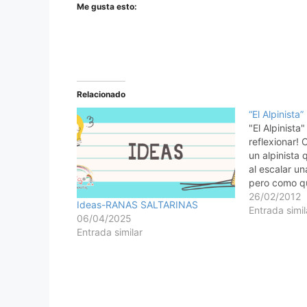
Me gusta esto:
Relacionado
“El Alpinista”
"El Alpinista
reflexionar! 
un alpinista 
al escalar u
pero como que
solo se fue 
26/02/2012
Ideas-RANAS SALTARINAS
Comenz la as
Entrada simil
06/04/2025
haciendo tar
Entrada similar
detenerse a 
ascendiend