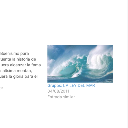
" Buenisimo para
Cuenta la historia de
quera alcanzar la fama
na altsima montaa,
ra la gloria para el
sin compaeros.
Grupos: LA LEY DEL MAR
censin y se fue
ar
04/08/2011
de, el no quiso
Entrada similar
acampar as que sigui
o…