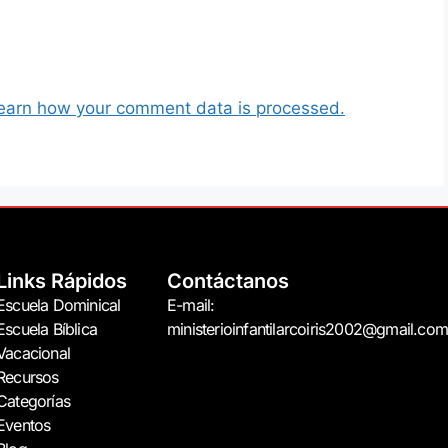
earn how your comment data is processed.
Links Rápidos
Contáctanos
Escuela Dominical
E-mail:
Escuela Bíblica
ministerioinfantilarcoiris2002@gmail.com
Vacacional
Recursos
Categorías
Eventos