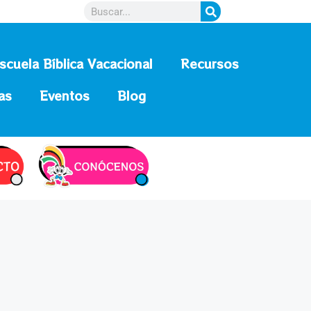
scuela Bíblica Vacacional
Recursos
as
Eventos
Blog