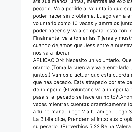
ata sus manos juntas, mientras les expli
pecado. Va a pedirle al voluntario que se
poder hacer sin problema. Luego van a en
voluntario como 10 veces y amrralos junto
poder hacerlo y va a comparar esto con 
Finalmente, va a tomar las Tijeras y must
cuando dejamos que Jess entre a nuestra v
nos va a liberar.
APLICACION: Necesito un voluntario. Que 
orando.(Toma la cuerda y va a enrollarlo
juntos.) Vamos a actuar que esta cuerda
que has pecado. Ests atrapado por ste p
de romperlo.(El voluntario va a romper la
pasa si el pecado se hace un hbito?(Ahor
veces mientras cuentas dramticamente lo
a tu hermana, luego 2 a tu amigo, luego 3
La Biblia dice, Prendern al impo sus propi
su pecado. (Proverbios 5:22 Reina Valera 