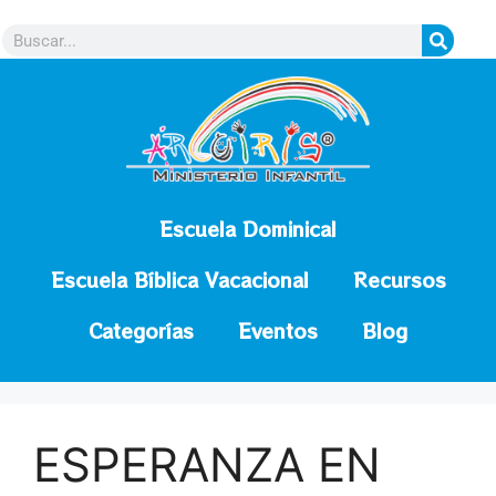
contenido
Escuela Dominical
Escuela Bíblica Vacacional
Recursos
Categorías
Eventos
Blog
ESPERANZA EN