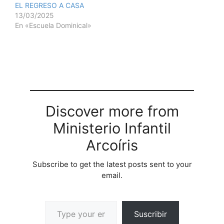
EL REGRESO A CASA
pequeas (dulces
13/03/2025
surtidos, juguetes,
En «Escuela Dominical»
tarjetas o cualquier otra
cosa que sean de inters
para los nios) DURACIN:
…
Discover more from
Ministerio Infantil
Arcoíris
Subscribe to get the latest posts sent to your
email.
Suscribir