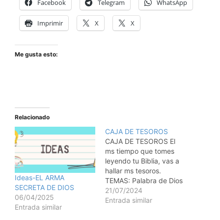
Facebook
Telegram
WhatsApp
Imprimir
X
X
Me gusta esto:
Relacionado
CAJA DE TESOROS
CAJA DE TESOROS El
ms tiempo que tomes
leyendo tu Biblia, vas a
hallar ms tesoros.
Ideas-EL ARMA
TEMAS: Palabra de Dios
SECRETA DE DIOS
MATERIALES: Caja de
21/07/2024
06/04/2025
zapatos grande Lpiz y
Entrada similar
Entrada similar
papel para cada nio
Biblia Chucheras