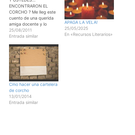
ENCONTRARON EL
CORCHO ? Me lleg este
cuento de una querida
APAGA LA VELA!
amiga docente y lo
25/05/2025
comparto con ustedes
25/08/2011
En «Recursos Literarios»
porque considero que
Entrada similar
tiene valor para
provocar una profunda
reflexin sobre las
prcticas educativas en
nuestras aulas. "El
dichoso corcho" Hace
aos, un inspector visit
una escuela primaria. En
Cmo hacer una cartelera
su…
de corcho
13/01/2014
Entrada similar