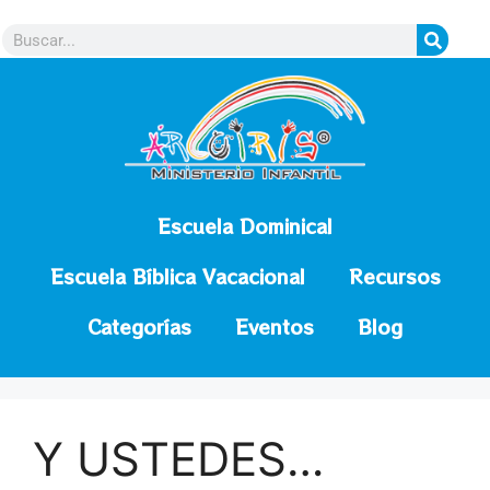
contenido
Escuela Dominical
Escuela Bíblica Vacacional
Recursos
Categorías
Eventos
Blog
Y USTEDES…