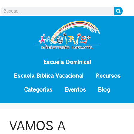
contenido
Escuela Dominical
Escuela Bíblica Vacacional
Recursos
Categorías
Eventos
Blog
VAMOS A