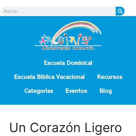
contenido
Escuela Dominical
Escuela Bíblica Vacacional
Recursos
Categorías
Eventos
Blog
Un Corazón Ligero