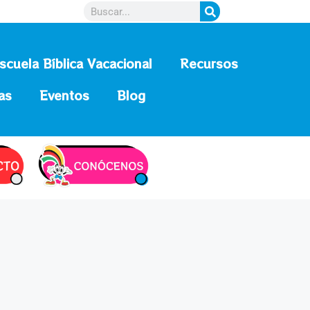
scuela Bíblica Vacacional
Recursos
as
Eventos
Blog