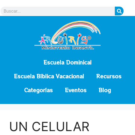
contenido
Escuela Dominical
Escuela Bíblica Vacacional
Recursos
Categorías
Eventos
Blog
UN CELULAR