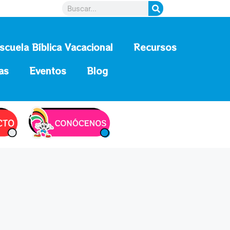
scuela Bíblica Vacacional
Recursos
as
Eventos
Blog