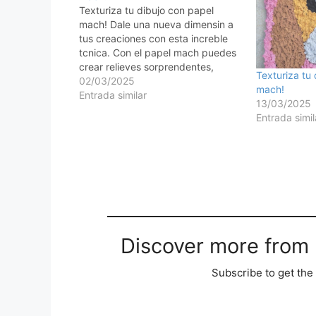
Texturiza tu dibujo con papel
mach! Dale una nueva dimensin a
tus creaciones con esta increble
tcnica. Con el papel mach puedes
crear relieves sorprendentes,
Texturiza tu
dndole textura y volumen a tus
02/03/2025
mach!
dibujos. Qu es el papel mach? Es
Entrada similar
13/03/2025
una tcnica artesanal en la que se
Entrada simil
usa papel triturado o en…
Discover more from M
Subscribe to get the 