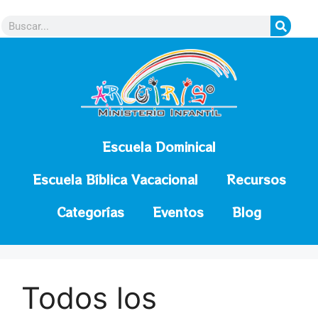
contenido
Escuela Dominical
Escuela Bíblica Vacacional
Recursos
Categorías
Eventos
Blog
Todos los