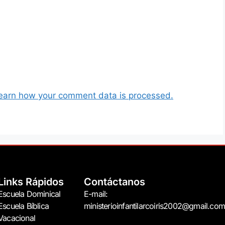
earn how your comment data is processed.
Links Rápidos
Contáctanos
Escuela Dominical
E-mail:
Escuela Bíblica
ministerioinfantilarcoiris2002@gmail.com
Vacacional