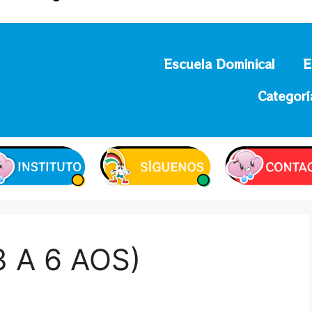
Escuela Dominical
E
Categorí
 A 6 AOS)