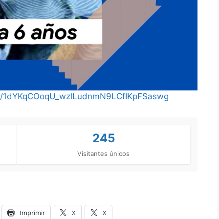
lders/1dYKqCOoqU_wzlLudnmN9LCfIKpFSaswg
245
Visitantes únicos
Imprimir
X
X