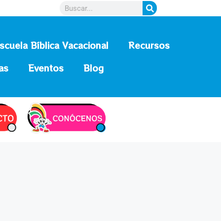
scuela Bíblica Vacacional
Recursos
as
Eventos
Blog