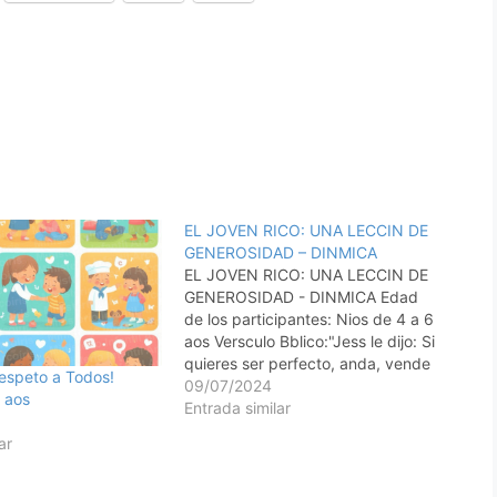
EL JOVEN RICO: UNA LECCIN DE
GENEROSIDAD – DINMICA
EL JOVEN RICO: UNA LECCIN DE
GENEROSIDAD - DINMICA Edad
de los participantes: Nios de 4 a 6
aos Versculo Bblico:"Jess le dijo: Si
quieres ser perfecto, anda, vende
espeto a Todos!
lo que tienes y dalo a los pobres, y
09/07/2024
 aos
tendrs tesoro en el cielo; y ven,
Entrada similar
sgueme." - Mateo 19:21 (RV60)…
ar