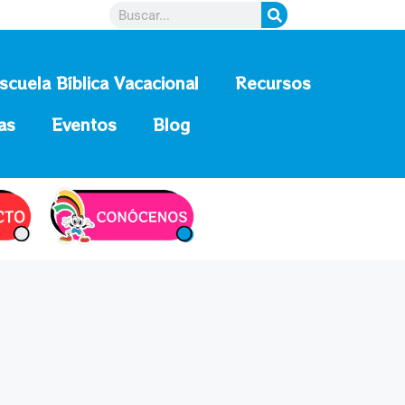
scuela Bíblica Vacacional
Recursos
as
Eventos
Blog