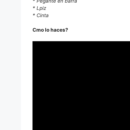
* Pegante en barra
* Lpiz
* Cinta
Cmo lo haces?