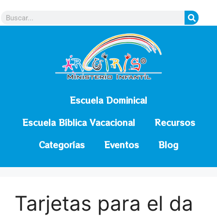
contenido
Escuela Dominical
Escuela Bíblica Vacacional
Recursos
Categorías
Eventos
Blog
Tarjetas para el da