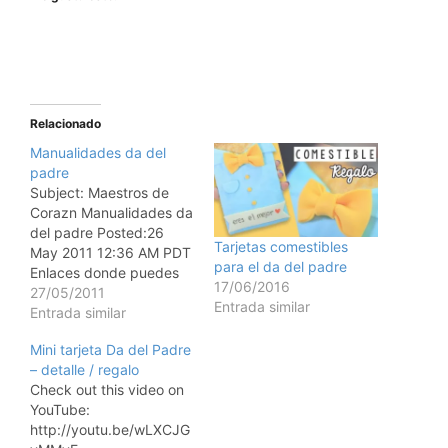
Relacionado
Manualidades da del
padre
Subject: Maestros de
Corazn Manualidades da
del padre Posted:26
Tarjetas comestibles
May 2011 12:36 AM PDT
para el da del padre
Enlaces donde puedes
17/06/2016
encontrar manualidades
27/05/2011
Entrada similar
para el da del padre:
Entrada similar
Porta notas y lpices
Mini tarjeta Da del Padre
Tarjetero Manualides
– detalle / regalo
variasdel Blog
Check out this video on
Manualidades para Jess
YouTube:
lbum para papdel Blog
http://youtu.be/wLXCJG
de Eunice Dulcero