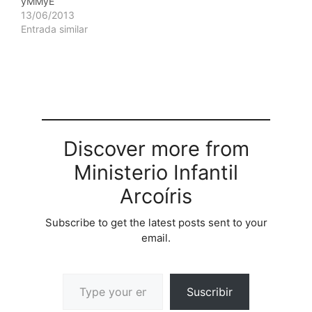
yMMyE
Llavero botn deftbol
13/06/2013
Tarjeta Porta retrato
Entrada similar
cubo Organizador…
Discover more from
Ministerio Infantil
Arcoíris
Subscribe to get the latest posts sent to your
email.
Suscribir