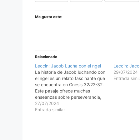
Me gusta esto:
Relacionado
Leccin: Jacob Lucha con el ngel
Leccin: Jaco
La historia de Jacob luchando con
29/07/2024
el ngel es un relato fascinante que
Entrada simil
se encuentra en Gnesis 32:22-32.
Este pasaje ofrece muchas
enseanzas sobre perseverancia,
fe, y el encuentro personal con
27/07/2024
Dios. Aqu tienes una lección y
Entrada similar
algunas ideas para manualidades
relacionadas con esta historia:
Leccin: Jacob Lucha con el…