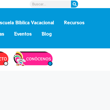
scuela Bíblica Vacacional
Recursos
as
Eventos
Blog